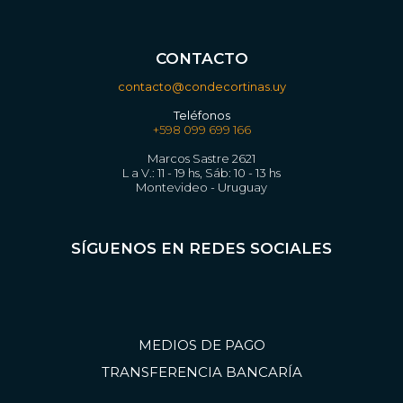
CONTACTO
contacto@condecortinas.uy
Teléfonos
+598 099 699 166
Marcos Sastre 2621
L a V.: 11 - 19 hs, Sáb: 10 - 13 hs
Montevideo - Uruguay
SÍGUENOS EN REDES SOCIALES
I
F
n
a
MEDIOS DE PAGO
s
c
TRANSFERENCIA BANCARÍA